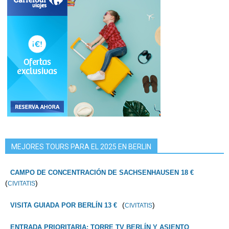
MEJORES TOURS PARA EL 2025 EN BERLIN
CAMPO DE CONCENTRACIÓN DE SACHSENHAUSEN 18 €
(
)
CIVITATIS
(
)
VISITA GUIADA POR BERLÍN 13 €
CIVITATIS
ENTRADA PRIORITARIA: TORRE TV BERLÍN Y ASIENTO