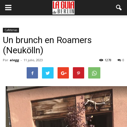
Cafeterias
Un brunch en Roamers
(Neukölln)
Por
alegg
-
11 julio, 2023
1278
0