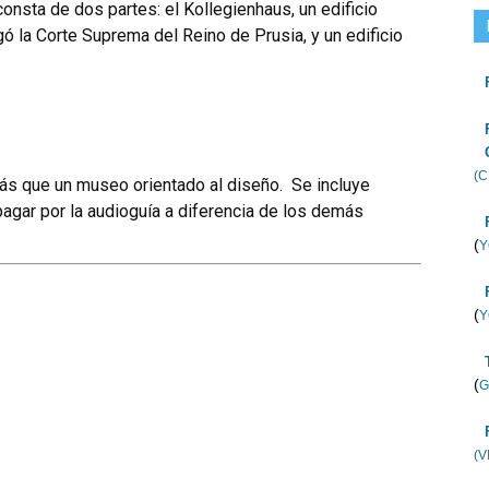
onsta de dos partes: el Kollegienhaus, un edificio
gó la Corte Suprema del Reino de Prusia, y un edificio
(C
s que un museo orientado al diseño. Se incluye
agar por la audioguía a diferencia de los demás
(
Y
(
Y
(
G
(V