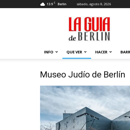
C
13.9
sábado, agosto 8, 2026
Berlin
La
Guía
de
Berlin
INFO
QUE VER
HACER
BARR
Museo Judío de Berlín