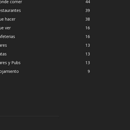
onde comer
44
estaurantes
39
ue hacer
38
ue ver
16
feterias
16
ares
13
utas
13
ares y Pubs
13
lojamiento
9