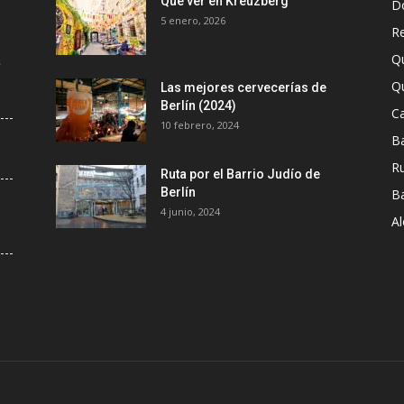
Que ver en Kreuzberg
D
5 enero, 2026
R
Q
a
Q
Las mejores cervecerías de
Berlín (2024)
Ca
10 febrero, 2024
B
R
Ruta por el Barrio Judío de
Berlín
B
4 junio, 2024
A