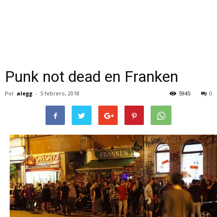
Punk not dead en Franken
Por
alegg
-
5 febrero, 2018
5945
0