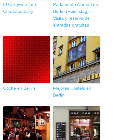
El Currywurst de
Parlamento Alemán de
Charlottenburg
Berlín (Reichstag) –
Visita y reserva de
entradas gratuitas
Coche en Berlín
Mejores Hostels en
Berlín