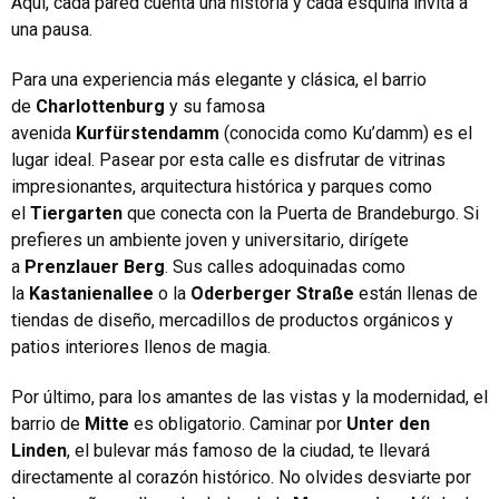
Aquí, cada pared cuenta una historia y cada esquina invita a
una pausa.
Para una experiencia más elegante y clásica, el barrio
de
Charlottenburg
y su famosa
avenida
Kurfürstendamm
(conocida como Ku’damm) es el
lugar ideal. Pasear por esta calle es disfrutar de vitrinas
impresionantes, arquitectura histórica y parques como
el
Tiergarten
que conecta con la Puerta de Brandeburgo. Si
prefieres un ambiente joven y universitario, dirígete
a
Prenzlauer Berg
. Sus calles adoquinadas como
la
Kastanienallee
o la
Oderberger Straße
están llenas de
tiendas de diseño, mercadillos de productos orgánicos y
patios interiores llenos de magia.
Por último, para los amantes de las vistas y la modernidad, el
barrio de
Mitte
es obligatorio. Caminar por
Unter den
Linden
, el bulevar más famoso de la ciudad, te llevará
directamente al corazón histórico. No olvides desviarte por