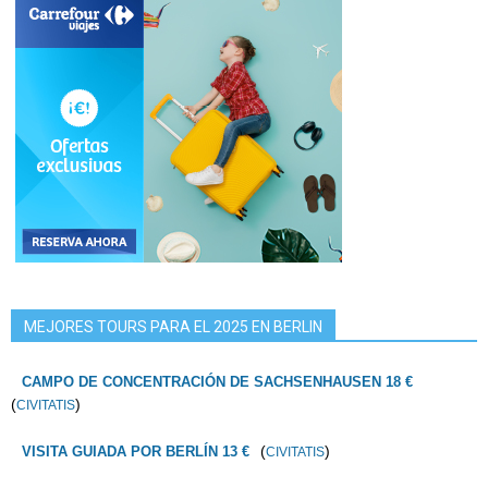
MEJORES TOURS PARA EL 2025 EN BERLIN
CAMPO DE CONCENTRACIÓN DE SACHSENHAUSEN 18 €
(
)
CIVITATIS
(
)
VISITA GUIADA POR BERLÍN 13 €
CIVITATIS