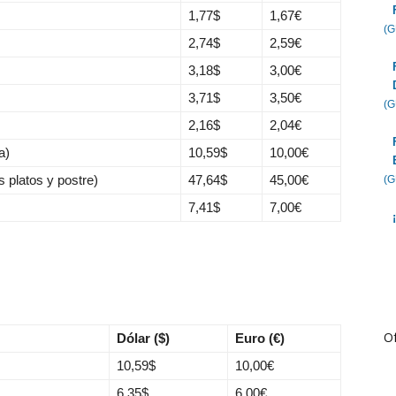
1,77
$
1,67
€
(
2,74
$
2,59
€
3,18
$
3,00
€
3,71
$
3,50
€
(
2,16
$
2,04
€
a)
10,59
$
10,00
€
 platos y postre)
47,64
$
45,00
€
(
7,41
$
7,00
€
Of
Dólar ($)
Euro (€)
10,59
$
10,00
€
6,35
$
6,00
€