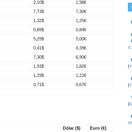
2,10
$
1,98
€
7,73
$
7,30
€
1,32
$
1,25
€
0,89
$
0,84
€
5,29
$
5,00
€
0,41
$
0,39
€
(C
7,30
$
6,90
€
1,93
$
1,82
€
(
Y
1,29
$
1,22
€
0,71
$
0,67
€
(
Y
(
G
(V
Dólar ($)
Euro (€)