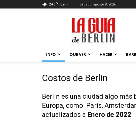
C
24.6
sábado, agosto 8, 2026
Berlin
La
Guía
de
Berlin
INFO
QUE VER
HACER
BARR
Costos de Berlin
Berlín es una ciudad algo más 
Europa, como París, Amsterda
actualizados a
Enero de 2022