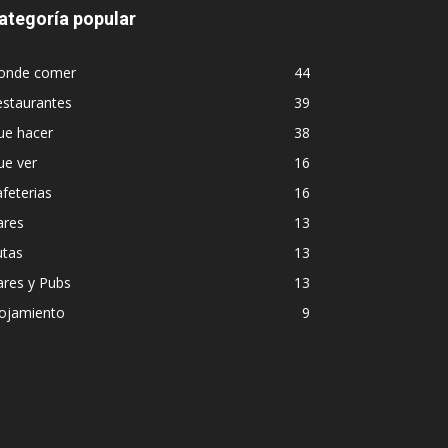
ategoría popular
onde comer
44
estaurantes
39
ue hacer
38
ue ver
16
feterias
16
ares
13
utas
13
ares y Pubs
13
lojamiento
9