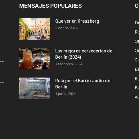
MENSAJES POPULARES
C
Que ver en Kreuzberg
D
5 enero, 2026
R
Q
a
Q
Las mejores cervecerías de
Berlín (2024)
Ca
10 febrero, 2024
B
R
Ruta por el Barrio Judío de
Berlín
B
4 junio, 2024
A