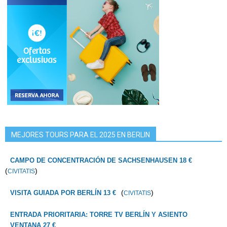
MEJORES TOURS PARA EL 2025 EN BERLIN
CAMPO DE CONCENTRACIÓN DE SACHSENHAUSEN 18 €
(
)
CIVITATIS
(
)
VISITA GUIADA POR BERLÍN 13 €
CIVITATIS
ENTRADA PRIORITARIA: TORRE TV BERLÍN Y ASIENTO
VENTANA 27 €