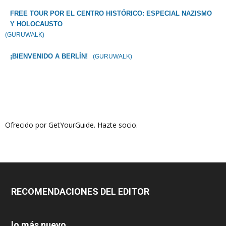
FREE TOUR POR EL CENTRO HISTÓRICO: ESPECIAL NAZISMO
Y HOLOCAUSTO
(GURUWALK)
¡BIENVENIDO A BERLÍN!
(GURUWALK)
Ofrecido por GetYourGuide.
Hazte socio.
RECOMENDACIONES DEL EDITOR
lo más nuevo