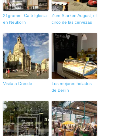
21gramm: Café Iglesia
Zum Starken August, el
en Neukölln
circo de las cervezas
Visita a Dresde
Los mejores helados
de Berlín