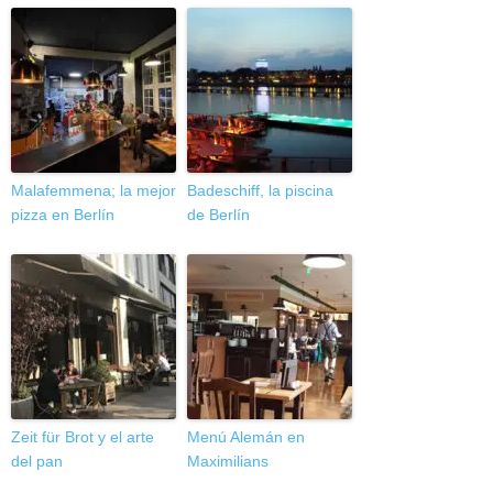
Malafemmena; la mejor
Badeschiff, la piscina
pizza en Berlín
de Berlín
Zeit für Brot y el arte
Menú Alemán en
del pan
Maximilians