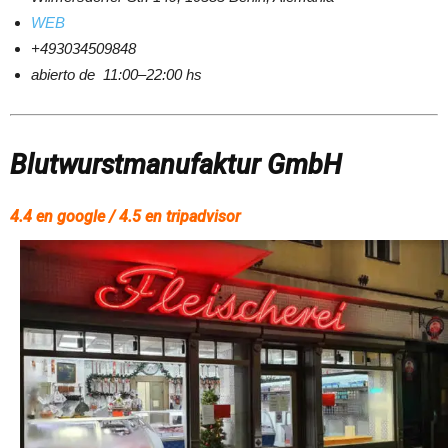
WEB
+493034509848
abierto de 11:00–22:00 hs
Blutwurstmanufaktur GmbH
4.4 en google / 4.5 en tripadvisor