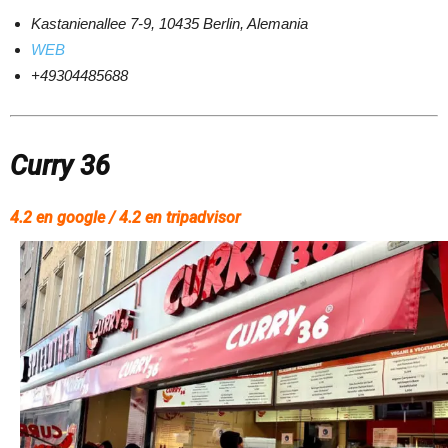
Kastanienallee 7-9, 10435 Berlin, Alemania
WEB
+49304485688
Curry 36
4.2 en google / 4.2 en tripadvisor