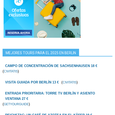
MEJORES TOURS PARA EL 2025 EN BERLIN
CAMPO DE CONCENTRACIÓN DE SACHSENHAUSEN 18 €
(
)
CIVITATIS
(
)
VISITA GUIADA POR BERLÍN 13 €
CIVITATIS
ENTRADA PRIORITARIA: TORRE TV BERLÍN Y ASIENTO
VENTANA 27 €
(
)
GETYOURGUIDE