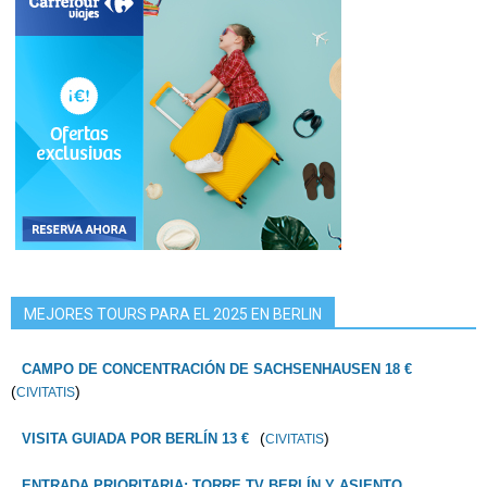
MEJORES TOURS PARA EL 2025 EN BERLIN
CAMPO DE CONCENTRACIÓN DE SACHSENHAUSEN 18 €
(
)
CIVITATIS
(
)
VISITA GUIADA POR BERLÍN 13 €
CIVITATIS
ENTRADA PRIORITARIA: TORRE TV BERLÍN Y ASIENTO