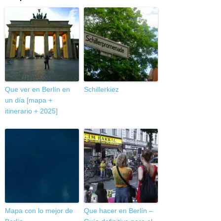
Que ver en Berlín en
Schillerkiez
un día [mapa +
itinerario + 2025]
Mapa con lo mejor de
Que hacer en Berlín –