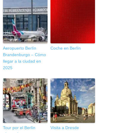
Aeropuerto Berlín
Coche en Berlín
Brandenburgo – Cómo
llegar a la ciudad en
2025
Tour por el Berlín
Visita a Dresde