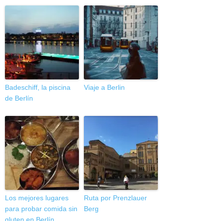
Badeschiff, la piscina
Viaje a Berlin
de Berlín
Los mejores lugares
Ruta por Prenzlauer
para probar comida sin
Berg
gluten en Berlín