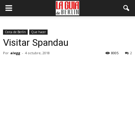
Cerca de Berlín
Que hacer
Visitar Spandau
Por
alegg
-
4 octubre, 2018
8005
2