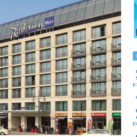
(
C
(
G