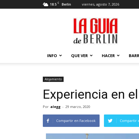
C
18.5
viernes, agosto 7, 2026
Berlin
La
Guía
de
Berlin
INFO
QUE VER
HACER
BARR
Alojamiento
Experiencia en el
Por
alegg
-
29 marzo, 2020
Compartir en Facebook
Compartir 