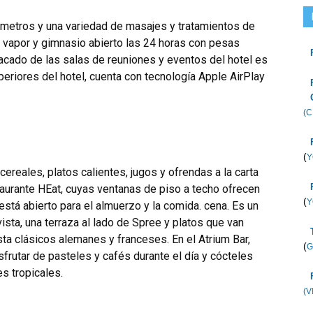
 metros y una variedad de masajes y tratamientos de
 vapor y gimnasio abierto las 24 horas con pesas
acado de las salas de reuniones y eventos del hotel es
riores del hotel, cuenta con tecnología Apple AirPlay
(C
(
Y
ereales, platos calientes, jugos y ofrendas a la carta
aurante HEat, cuyas ventanas de piso a techo ofrecen
(
Y
 está abierto para el almuerzo y la comida. cena. Es un
vista, una terraza al lado de Spree y platos que van
ta clásicos alemanes y franceses. En el Atrium Bar,
(
G
sfrutar de pasteles y cafés durante el día y cócteles
s tropicales.
(V