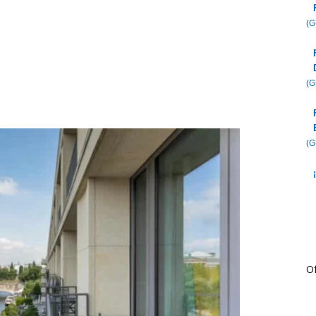
(
(
(
Of