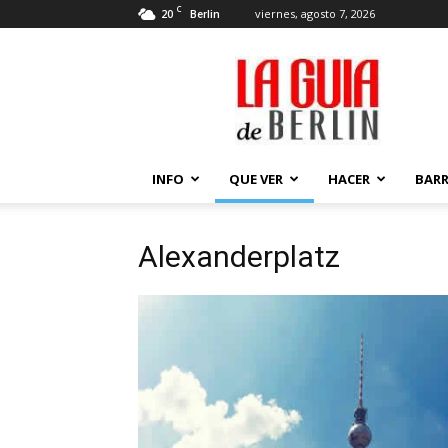
C
20
viernes, agosto 7, 2026
Berlin
La
Guía
de
Berlin
INFO
QUE VER
HACER
BARR
Alexanderplatz