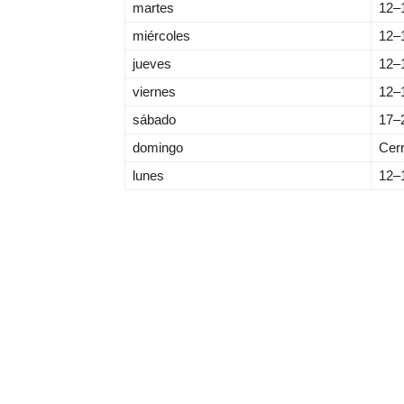
martes
12–
miércoles
12–
jueves
12–
viernes
12–
sábado
17–
domingo
Cer
lunes
12–