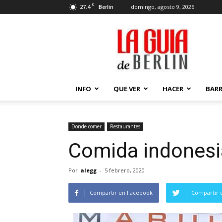
C
27.4
domingo, agosto 9, 2026
Berlin
La
Guía
de
Berlin
INFO
QUE VER
HACER
BARR
Donde comer
Restaurantes
Comida indones
Por
alegg
-
5 febrero, 2020
Compartir en Facebook
Compartir 