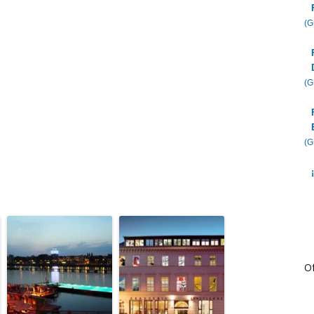
(
(
(
Of