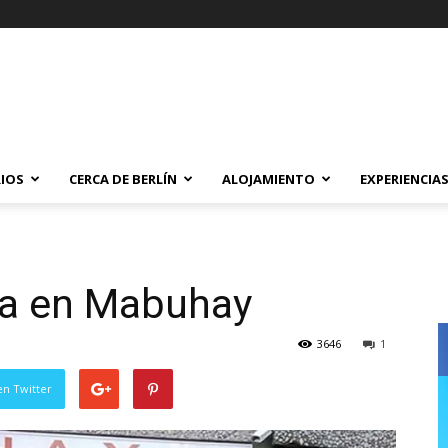
IOS
CERCA DE BERLÍN
ALOJAMIENTO
EXPERIENCIA
ia en Mabuhay
3646
1
en Twitter