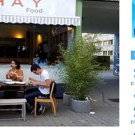
(
C
(
G